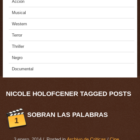
Acción
Musical
Western
Terror
Thriller
Negro
Documental
NICOLE HOLOFCENER TAGGED POSTS
SOBRAN LAS PALABRAS
1
3 enero, 2014
/ Posted in
Archivo de Críticas
/
Cine