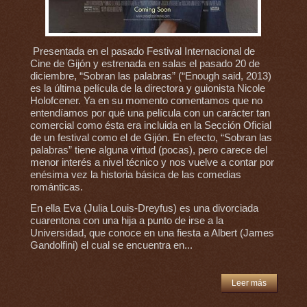
Presentada en el pasado Festival Internacional de
Cine de Gijón y estrenada en salas el pasado 20 de
diciembre, “Sobran las palabras” (“Enough said, 2013)
es la última película de la directora y guionista Nicole
Holofcener. Ya en su momento comentamos que no
entendíamos por qué una película con un carácter tan
comercial como ésta era incluida en la Sección Oficial
de un festival como el de Gijón. En efecto, “Sobran las
palabras” tiene alguna virtud (pocas), pero carece del
menor interés a nivel técnico y nos vuelve a contar por
enésima vez la historia básica de las comedias
románticas.
En ella Eva (Julia Louis-Dreyfus) es una divorciada
cuarentona con una hija a punto de irse a la
Universidad, que conoce en una fiesta a Albert (James
Gandolfini) el cual se encuentra en...
Leer más