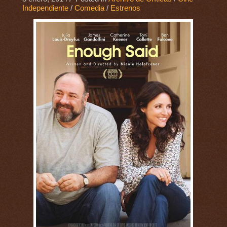
Independiente
/
Comedia
/
Estrenos