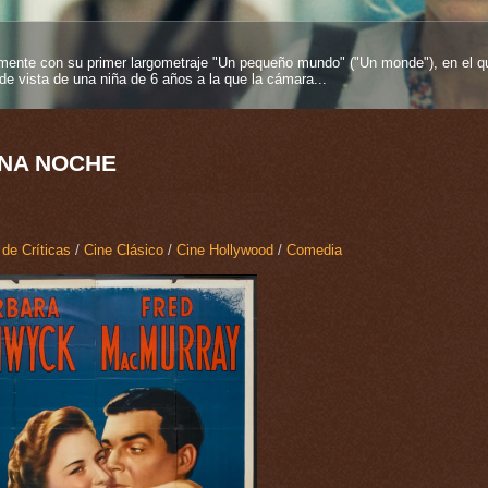
entos más fuertes que se pueden tener en esta vida y más si proviene desde
es inmortelles", 2025), su segundo largometraje como...
NA NOCHE
 de Críticas
/
Cine Clásico
/
Cine Hollywood
/
Comedia