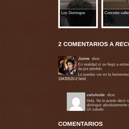
Los Domingos
Concrete valle
2 COMENTARIOS A
REC
Jaime
dice:
En realidad sí se llegó a est
da por pérdido.
Lo puedes ver en la hemerote
19430520-2.html
celuloide
dice:
Hola. No le puedo decir n
distinguir absolutamente
Un saludo.
COMENTARIOS