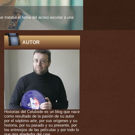
 edad muy temprana. De ello nos habla
AUTOR
Historias del Celuloide es un blog que nace
como resultado de la pasión de su autor
por el séptimo arte, por sus orígenes y su
historia, por su pasado y su presente, por
los entresijos de las películas y por todo lo
que gira alrededor del cine.