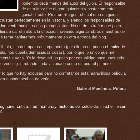
podemos decir menos del autor del guión. El responsable
de esta labor fue el gran guionista y posteriormente
genial director Preston Sturges, el cual crea un guión
crustan perfectamente en la historia, y siendo los responsables de
dor siente hacia los dos protagonistas. No es de extrañar que poco
iera a dar el salto a la dirección, creando algunas obras maestras del
se tema hablaremos próximamente en otra entrada del blog.
ícula, sin destriparos el argumento (por ello no os pongo el trailer de
malo, nos cuenta demasiadas cosas), por lo que lo único que me
tentéis verla. Yo la descubrí un poco por casualidad hace unos seis
o veces ,disfrutando cada visionado como si fuera el primero.
lo que no hay excusas para no disfrutar de esta maravillosa película
oca cuando acabas de verla.
Gabriel Menéndez Piñera
log
,
cine
,
critica
,
fred mcmurray
,
historias del celuloide
,
mitchell leisen
,
t