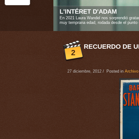
STEREO GIRLS
La amistad verdadera es uno de los sentimi
Caroline Deruas Peano en "Stereo girls" ("L
1
2
3
4
5
RECUERDO DE U
2
27 diciembre, 2012
/ Posted in
Archivo