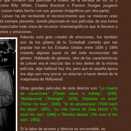
as que firmaron sus películas a finales de la década de los 30 y
como Billy Wilder, Charles Brackett o Preston Sturges juzgaron
Leisen había hecho con sus guiones (mágnificos por otra parte).
 Leisen ha ido recibiendo el reconocimiento que se merecen unas
stá siempre presente, siendo plasmado en sus películas de una forma
 espectador toda clase de recursos cinematográficos que le llevaron a
mientos y emociones.
Además este gran creador de emociones, fue también
uno de los pilares de la Screwball comedy que tan
popular fue en los Estados Unidos entre 1934 y 1944
creando algunas joyas no del todo reconocidas del
género. Hablando de géneros, otro de las características
de Leisen era el mezclar dos o tres dentro de la misma
película, algo habitual hoy día, pero que en aquella época
era algo que muy pocos se atrevían a hacer dentro de la
maquinaria de Hollywood.
Otras grandes películas de este director son:
“La muerte
de vacaciones” (“Death takes a holiday”, 1934),
“Medianoche” (“Midnight”, 1939), “Adelante mi amor”
(“Arise my love”, 1940), “Si no amaneciera” (“Hold back
the dawn”, 1941), “La vida íntima de Julia Norris” (“To
each his own”, 1946) o “Mentira latente” (“No man of her
own”, 1950)
.
Si la labor de actores y director es encomiable, no