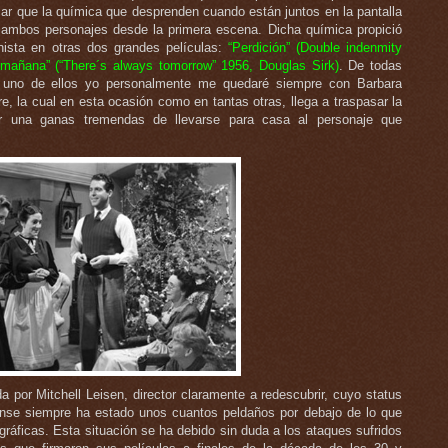
ar que la química que desprenden cuando están juntos en la pantalla
 ambos personajes desde la primera escena. Dicha química propició
nista en otras dos grandes películas:
“Perdición” (Double indenmity
 mañana” (“There´s always tomorrow” 1956, Douglas Sirk)
. De todas
 uno de ellos yo personalmente me quedaré siempre con Barbara
e, la cual en esta ocasión como en tantas otras, llega a traspasar la
or una ganas tremendas de llevarse para casa al personaje que
da por Mitchell Leisen, director claramente a redescubrir, cuyo status
ense siempre ha estado unos cuantos peldaños por debajo de lo que
áficas. Esta situación se ha debido sin duda a los ataques sufridos