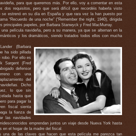
navideña, para que queremos más. Por ello, voy a comentar en esta
 dos requisitos, pero que será difícil que recordéis haberla visto
o se estrenó en su día en España y que rara vez la han puesto por
 llama “Recuerdo de una noche” (“Remember the night, 1940), dirigida
sus principales papeles, por Barbara Stanwyck y Fred MacMurray.
una película navideña, pero a su manera, ya que se alternan en la
ománticos y los dramáticos, siendo tratados todos ellos con mucha
Lander (Barbara
e ha sido pillada
robo. Por ello es
ck Sargent (Fred
abogado defensor
erreno con una
aplazamiento del
navideñas. Dicho
uez, lo que sin
celada hasta que
nero para pagar la
en fiscal sienta
aga la fianza de
ar las navidades
emidesconocidos emprendan juntos un viaje desde Nueva York hasta
 en el hogar de la madre del fiscal.
 es una de las claves que hacen que esta película me parezca tan