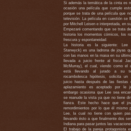
Si además la temática de la cinta es 
ocasión una película que cumple estos
porque se trata de una película que n
televisión. La película en cuestión se
por Mitchell Leisen e interpretada, en 
Empezaré comentando que se trata de 
historia los momentos cómicos, los r
frescura y espontaneidad.
La historia es la siguiente: Lee 
Stanwyck) es una ladrona de joyas qu
con las manos en la masa en su último 
llevada a juicio frente al fiscal Ja
McMurray), el cual, viendo como el 
está llevando al jurado a su t
rocambolesca hipótesis, solicita un 
juicio hasta después de las fiestas 
aplazamiento es aceptado por le j
embargo ocasiona que Lee sea encar
se reanude la vista ya que no tiene di
fianza. Este hecho hace que el jov
remordimientos por lo que él mismo p
Lee, la cual no tiene con quien pas
llevando ésto a que finalmente dos s
Indiana para pasar juntos las vacaciones
El trabajo de la pareja protagonista