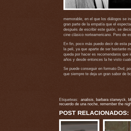
memorable, en el que los diálogos se in
gran parte de la empatía que el especta
después de escribir este guión, se decid
cine clásico norteamericano. Pero de e
En fin, poco más puedo decir de esta pel
la peli, ya que aparte de ser bastante 
queda por hacer es recomendaros que in
años y desde entonces la he visto cuatr
Se puede conseguir en formato Dvd, por 
que siempre te deja un gran sabor de b
Etiqueteas:
analisis
,
barbara stanwyck
,
b
recuerdo de una noche
,
remember the nigh
POST RELACIONADOS: