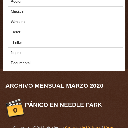
Acción
Musical
Western
Terror
Thriller
Negro
Documental
ARCHIVO MENSUAL MARZO 2020
PÁNICO EN NEEDLE PARK
0
29 marzo, 2020
/ Posted in
Archivo de Críticas
/
Cine