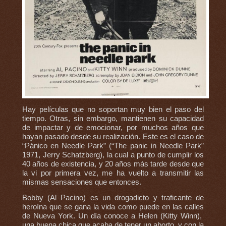
Hay películas que no soportan muy bien el paso del
tiempo. Otras, sin embargo, mantienen su capacidad
de impactar y de emocionar, por muchos años que
hayan pasado desde su realización. Este es el caso de
“Pánico en Needle Park” (“The panic in Needle Park”
1971, Jerry Schatzberg), la cual a punto de cumplir los
40 años de existencia, y 20 años más tarde desde que
la vi por primera vez, me ha vuelto a transmitir las
mismas sensaciones que entonces.
Bobby (Al Pacino) es un drogadicto y traficante de
heroína que se gana la vida como puede en las calles
de Nueva York. Un día conoce a Helen (Kitty Winn),
una buena chica que acaba de tener un aborto, y con la