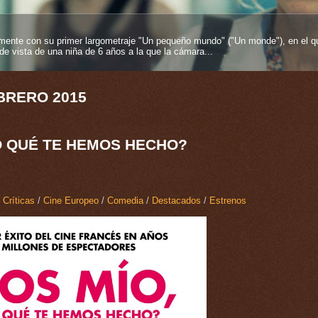
entos más fuertes que se pueden tener en esta vida y más si proviene desde
es inmortelles", 2025), su segundo largometraje como...
BRERO 2015
O QUÉ TE HEMOS HECHO?
 Críticas
/
Cine Europeo
/
Comedia
/
Destacados
/
Estrenos