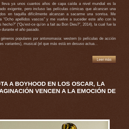
 lleva ya unos cuantos años de capa caída a nivel mundial es la
do exigente, pero incluso las películas cómicas que alcanzan una
ados en taquilla difícilmente alcanzan a sacarme una sonrisa. Me
a “Ocho apellidos vascos” y me vuelve a suceder este año con la
hecho?” (“Qu’est-ce qu’on a fait au Bon Dieu?”, 2014), la cual fue la
o durante el año pasado.
o géneros populares por antonomasia: western (o películas de acción
les variantes), musical (el que más está en desuso actua...
Leer más
TA A BOYHOOD EN LOS OSCAR, LA
MAGINACIÓN VENCEN A LA EMOCIÓN DE