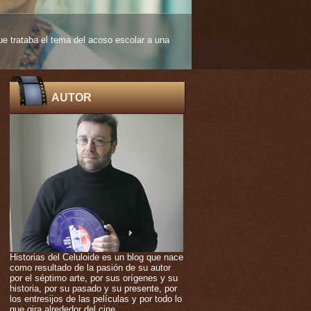
 edad muy temprana. De ello nos habla
AUTOR
Historias del Celuloide es un blog que nace
como resultado de la pasión de su autor
por el séptimo arte, por sus orígenes y su
historia, por su pasado y su presente, por
los entresijos de las películas y por todo lo
que gira alrededor del cine.