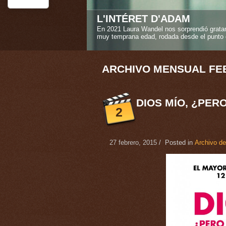
STEREO GIRLS
La amistad verdadera es uno de los sentimi
Caroline Deruas Peano en "Stereo girls" ("L
1
2
3
4
5
ARCHIVO MENSUAL FE
DIOS MÍO, ¿PER
2
27 febrero, 2015
/ Posted in
Archivo de