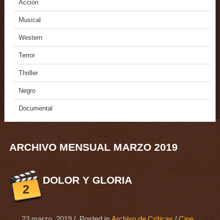
Acción
Musical
Western
Terror
Thriller
Negro
Documental
ARCHIVO MENSUAL MARZO 2019
DOLOR Y GLORIA
2
23 marzo, 2019
/ Posted in
Archivo de Críticas
/
Cine