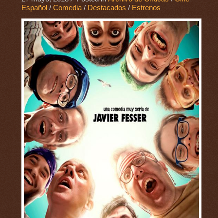
Español
/
Comedia
/
Destacados
/
Estrenos