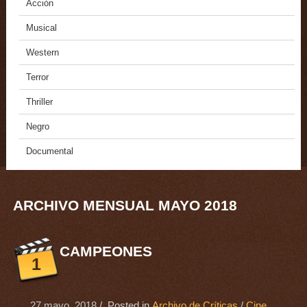
Acción
Musical
Western
Terror
Thriller
Negro
Documental
ARCHIVO MENSUAL MAYO 2018
CAMPEONES
1
27 mayo, 2018
/ Posted in
Archivo de Críticas
/
Cine