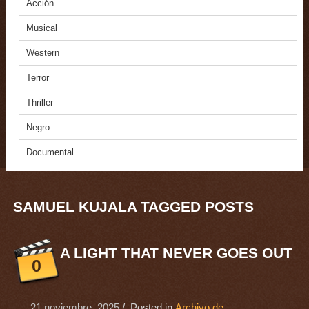
Acción
Musical
Western
Terror
Thriller
Negro
Documental
SAMUEL KUJALA TAGGED POSTS
A LIGHT THAT NEVER GOES OUT
0
21 noviembre, 2025
/ Posted in
Archivo de