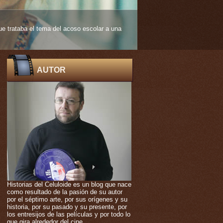
 edad muy temprana. De ello nos habla
AUTOR
Historias del Celuloide es un blog que nace
como resultado de la pasión de su autor
por el séptimo arte, por sus orígenes y su
historia, por su pasado y su presente, por
los entresijos de las películas y por todo lo
que gira alrededor del cine.