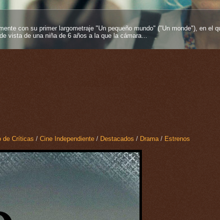
entos más fuertes que se pueden tener en esta vida y más si proviene desde
es inmortelles", 2025), su segundo largometraje como...
 de Críticas
/
Cine Independiente
/
Destacados
/
Drama
/
Estrenos