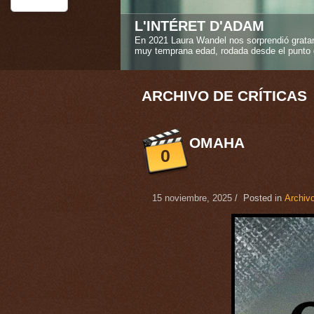
STEREO GIRLS
La amistad verdadera es uno de los sentimi
Caroline Deruas Peano en "Stereo girls" ("L
1
2
3
4
5
ARCHIVO DE CRÍTICAS
OMAHA
0
15 noviembre, 2025
/ Posted in
Archivo