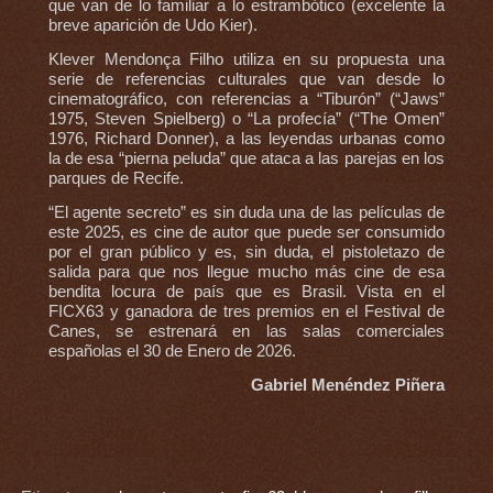
que van de lo familiar a lo estrambótico (excelente la
breve aparición de Udo Kier).
Klever Mendonça Filho utiliza en su propuesta una
serie de referencias culturales que van desde lo
cinematográfico, con referencias a “Tiburón” (“Jaws”
1975, Steven Spielberg) o “La profecía” (“The Omen”
1976, Richard Donner), a las leyendas urbanas como
la de esa “pierna peluda” que ataca a las parejas en los
parques de Recife.
“El agente secreto” es sin duda una de las películas de
este 2025, es cine de autor que puede ser consumido
por el gran público y es, sin duda, el pistoletazo de
salida para que nos llegue mucho más cine de esa
bendita locura de país que es Brasil. Vista en el
FICX63 y ganadora de tres premios en el Festival de
Canes, se estrenará en las salas comerciales
españolas el 30 de Enero de 2026.
Gabriel Menéndez Piñera