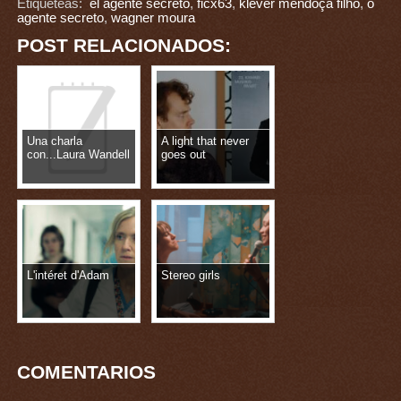
Etiqueteas:
el agente secreto
,
ficx63
,
klever mendoça filho
,
o
agente secreto
,
wagner moura
POST RELACIONADOS:
Una charla
A light that never
con...Laura Wandell
goes out
L'intéret d'Adam
Stereo girls
COMENTARIOS