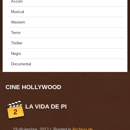
Acción
Musical
Western
Terror
Thriller
Negro
Documental
CINE HOLLYWOOD
LA VIDA DE PI
2
19 diciembre, 2012
/ Posted in
Archivo de