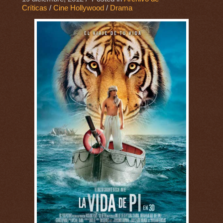
Críticas
/
Cine Hollywood
/
Drama