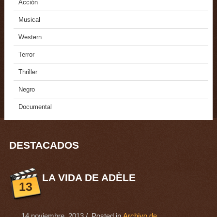
Acción
Musical
Western
Terror
Thriller
Negro
Documental
DESTACADOS
LA VIDA DE ADÈLE
13
14 noviembre, 2013
/ Posted in
Archivo de