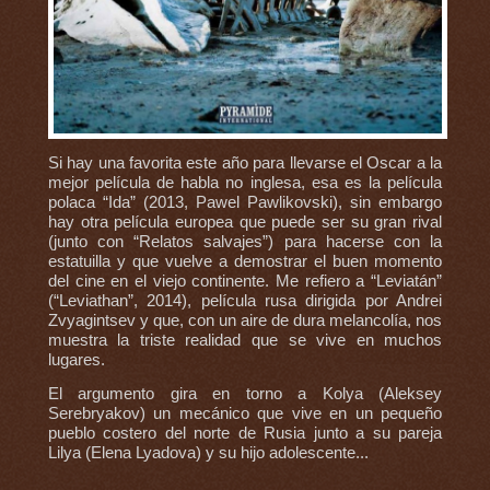
Si hay una favorita este año para llevarse el Oscar a la
mejor película de habla no inglesa, esa es la película
polaca “Ida” (2013, Pawel Pawlikovski), sin embargo
hay otra película europea que puede ser su gran rival
(junto con “Relatos salvajes”) para hacerse con la
estatuilla y que vuelve a demostrar el buen momento
del cine en el viejo continente. Me refiero a “Leviatán”
(“Leviathan”, 2014), película rusa dirigida por Andrei
Zvyagintsev y que, con un aire de dura melancolía, nos
muestra la triste realidad que se vive en muchos
lugares.
El argumento gira en torno a Kolya (Aleksey
Serebryakov) un mecánico que vive en un pequeño
pueblo costero del norte de Rusia junto a su pareja
Lilya (Elena Lyadova) y su hijo adolescente...