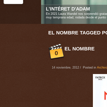
STEREO GIRLS
La amistad verdadera es uno de los sentimi
Caroline Deruas Peano en "Stereo girls" ("L
1
2
3
4
5
EL NOMBRE TAGGED P
EL NOMBRE
0
14 noviembre, 2012
/ Posted in
Archivo