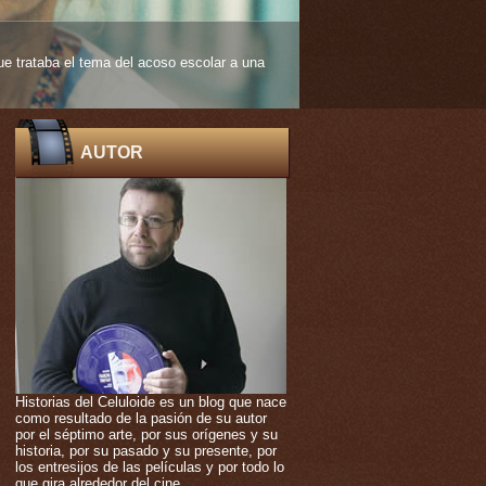
 edad muy temprana. De ello nos habla
AUTOR
Historias del Celuloide es un blog que nace
como resultado de la pasión de su autor
por el séptimo arte, por sus orígenes y su
historia, por su pasado y su presente, por
los entresijos de las películas y por todo lo
que gira alrededor del cine.