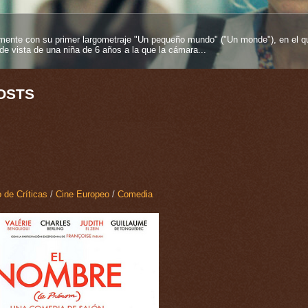
entos más fuertes que se pueden tener en esta vida y más si proviene desde
es inmortelles", 2025), su segundo largometraje como...
OSTS
 de Críticas
/
Cine Europeo
/
Comedia