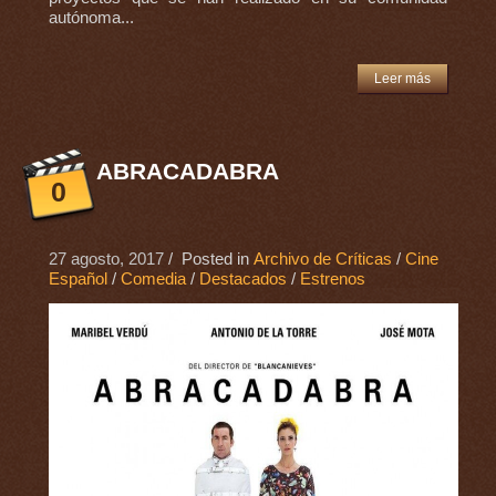
autónoma...
Leer más
ABRACADABRA
0
27 agosto, 2017
/ Posted in
Archivo de Críticas
/
Cine
Español
/
Comedia
/
Destacados
/
Estrenos