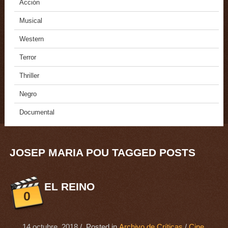
Acción
Musical
Western
Terror
Thriller
Negro
Documental
JOSEP MARIA POU TAGGED POSTS
EL REINO
0
14 octubre, 2018
/ Posted in
Archivo de Críticas
/
Cine