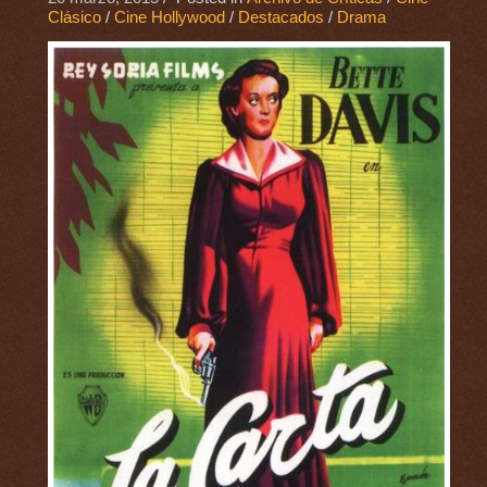
Clásico
/
Cine Hollywood
/
Destacados
/
Drama