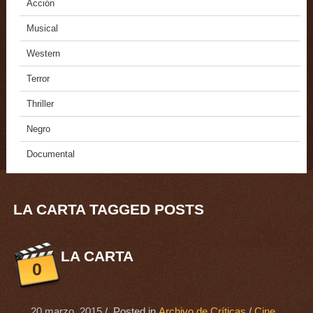
Acción
Musical
Western
Terror
Thriller
Negro
Documental
LA CARTA TAGGED POSTS
LA CARTA
0
20 marzo, 2015
/ Posted in
Archivo de Críticas
/
Cine