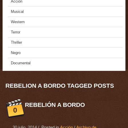
Acción
Musical
Western
Terror
Thriller
Negro
Documental
REBELION A BORDO TAGGED POSTS
REBELIÓN A BORDO
0
30 julio, 2014
/ Posted in
Acción
/
Archivo de