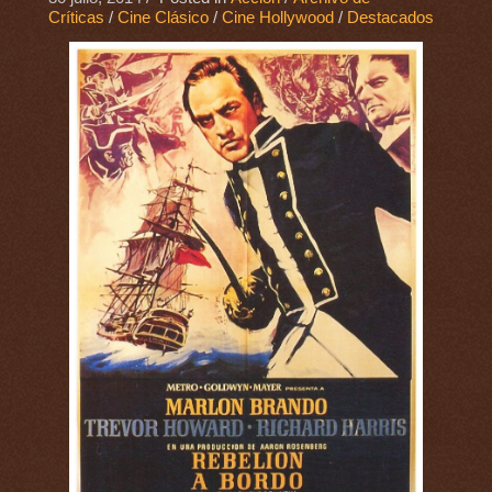
Críticas
/
Cine Clásico
/
Cine Hollywood
/
Destacados