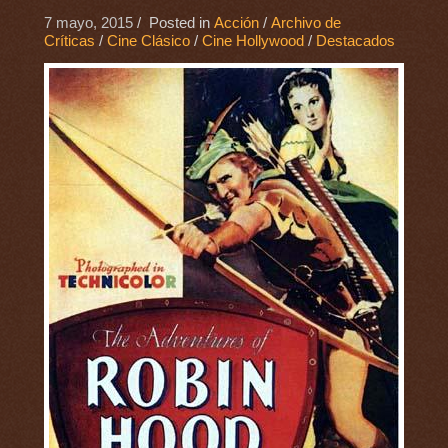
7 mayo, 2015
/ Posted in
Acción
/
Archivo de
Críticas
/
Cine Clásico
/
Cine Hollywood
/
Destacados