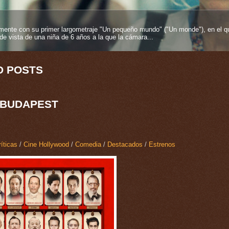
entos más fuertes que se pueden tener en esta vida y más si proviene desde
es inmortelles", 2025), su segundo largometraje como...
D POSTS
 BUDAPEST
íticas
/
Cine Hollywood
/
Comedia
/
Destacados
/
Estrenos