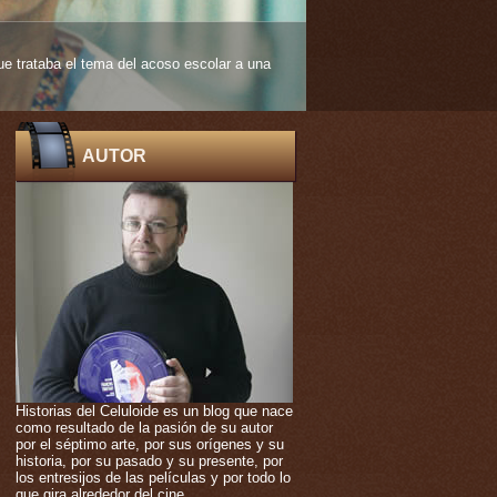
 edad muy temprana. De ello nos habla
AUTOR
Historias del Celuloide es un blog que nace
como resultado de la pasión de su autor
por el séptimo arte, por sus orígenes y su
historia, por su pasado y su presente, por
los entresijos de las películas y por todo lo
que gira alrededor del cine.