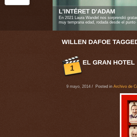
STEREO GIRLS
La amistad verdadera es uno de los sentimi
Caroline Deruas Peano en "Stereo girls" ("L
1
2
3
4
5
WILLEN DAFOE TAGGE
EL GRAN HOTEL
1
9 mayo, 2014
/ Posted in
Archivo de Cr