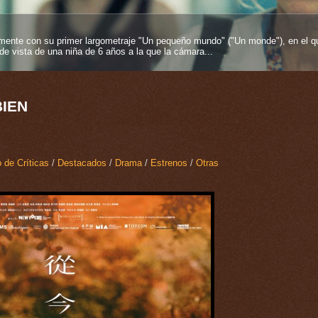
entos más fuertes que se pueden tener en esta vida y más si proviene desde
es inmortelles", 2025), su segundo largometraje como...
BIEN
 de Críticas
/
Destacados
/
Drama
/
Estrenos
/
Otras