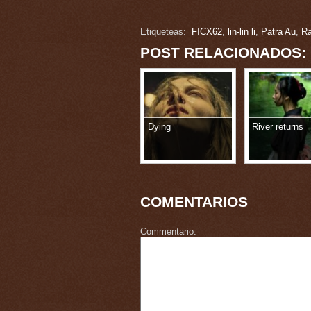
Etiqueteas:
FICX62
,
lin-lin li
,
Patra Au
,
Ra
POST RELACIONADOS:
Dying
River returns
COMENTARIOS
Commentario