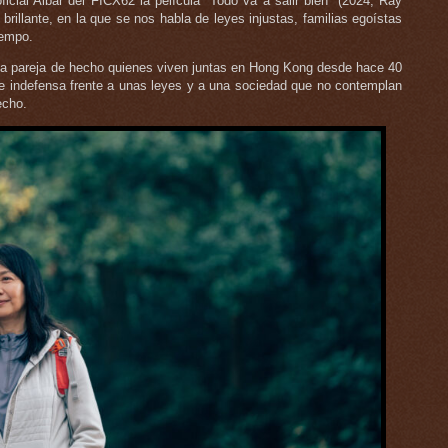
cial Albar del FICX62 la película “Todo va a salir bien” (2024, Ray
brillante, en la que se nos habla de leyes injustas, familias egoístas
iempo.
 una pareja de hecho quienes viven juntas en Hong Kong desde hace 40
ie indefensa frente a unas leyes y a una sociedad que no contemplan
echo.