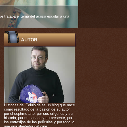
 edad muy temprana. De ello nos habla
AUTOR
Historias del Celuloide es un blog que nace
como resultado de la pasión de su autor
por el séptimo arte, por sus orígenes y su
historia, por su pasado y su presente, por
los entresijos de las películas y por todo lo
que gira alrededor del cine.