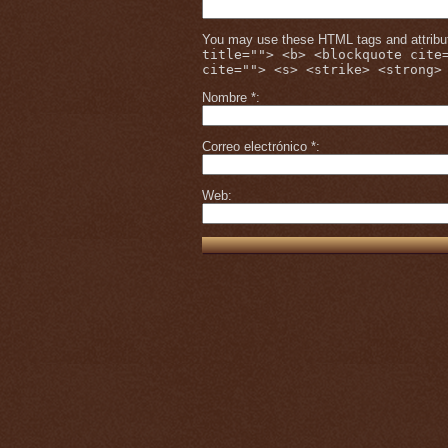
You may use these HTML tags and attribu
title=""> <b> <blockquote cite
cite=""> <s> <strike> <strong>
Nombre
*
Correo electrónico
*
Web