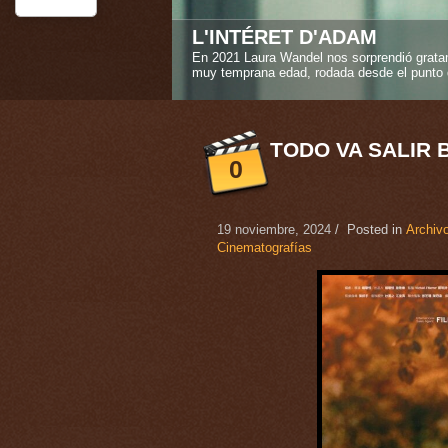
STEREO GIRLS
La amistad verdadera es uno de los sentimi
Caroline Deruas Peano en "Stereo girls" ("L
1
2
3
4
5
TODO VA SALIR 
0
19 noviembre, 2024
/ Posted in
Archivo
Cinematografías