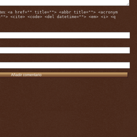
tes:
<a href="" title=""> <abbr title=""> <acronym
=""> <cite> <code> <del datetime=""> <em> <i> <q