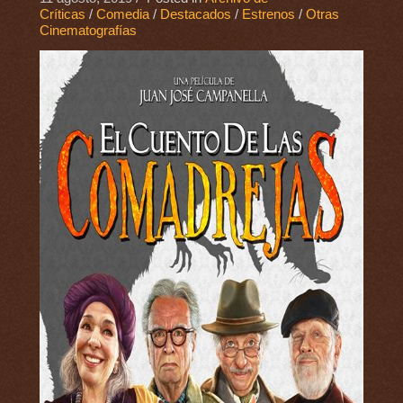
Críticas
/
Comedia
/
Destacados
/
Estrenos
/
Otras
Cinematografías