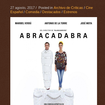
27 agosto, 2017
/ Posted in
Archivo de Críticas
/
Cine
Español
/
Comedia
/
Destacados
/
Estrenos