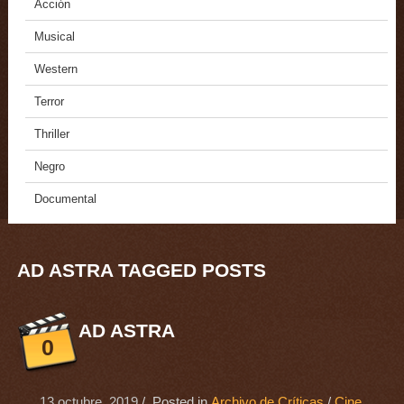
Acción
Musical
Western
Terror
Thriller
Negro
Documental
AD ASTRA TAGGED POSTS
AD ASTRA
0
13 octubre, 2019
/ Posted in
Archivo de Críticas
/
Cine