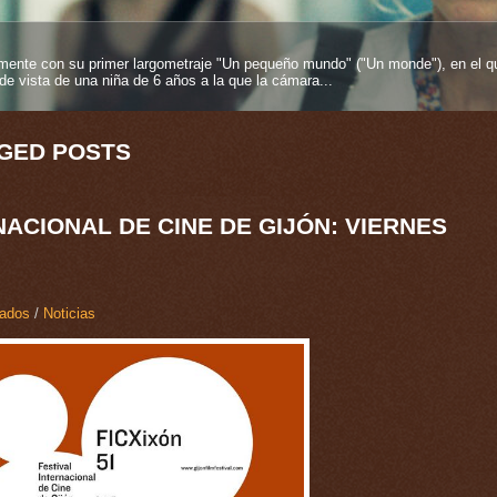
ente con su primer largometraje "Un pequeño mundo" ("Un monde"), en el qu
entos más fuertes que se pueden tener en esta vida y más si proviene desde
e vista de una niña de 6 años a la que la cámara...
es inmortelles", 2025), su segundo largometraje como...
GED POSTS
NACIONAL DE CINE DE GIJÓN: VIERNES
ados
/
Noticias