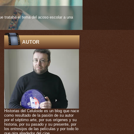
e trataba el tema del acoso escolar a una
 edad muy temprana. De ello nos habla
AUTOR
Historias del Celuloide es un blog que nace
como resultado de la pasión de su autor
por el séptimo arte, por sus orígenes y su
historia, por su pasado y su presente, por
los entresijos de las películas y por todo lo
que gira alrededor del cine.