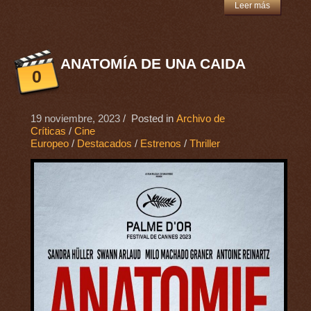
Leer más
ANATOMÍA DE UNA CAIDA
0
19 noviembre, 2023
/ Posted in
Archivo de
Críticas
/
Cine
Europeo
/
Destacados
/
Estrenos
/
Thriller