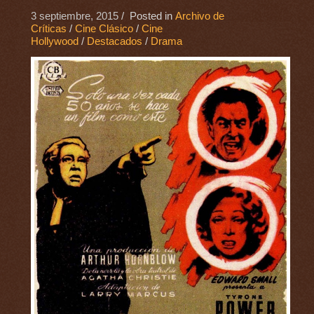
3 septiembre, 2015
/ Posted in
Archivo de
Críticas
/
Cine Clásico
/
Cine
Hollywood
/
Destacados
/
Drama