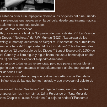
estética ofrece un impagable retorno a los orígenes del cine, siendo
y referencias que aparecen en la película, desde una linterna mágica
ta alemán o al montaje soviético.
 de las más destacadas:
th ; la secuencia final de “La pasión de Juana de Arco” (” La Passion
 Dreyer; ” Nosferatu” de F.W. Murnau (1922) ;”La parada de los
ning; el montaje acelerado de Sergei M. Eisenstein; los surrealistas
a de la feria de” El gabinete del doctor Caligari” (“Das Kabinett des
 inicio de “El crepúsculo de los Dioses”(“Sunset Boulevard”, 1950) de
Abel Gance y la lista sigue y sigue hasta incluso a homenajear en dos
2001) del director español Alejandro Amenabar.
a cerca de todas estas referencias, pero nos parece imposible sin
, por lo que recomendamos encarecidamente ir al cine (no esperéis a
ar de todas ellas.
ecursos visuales a cargo de la dirección artística de Kiko de la
 influencias de las que hemos hablado y que provocan el deleite de
 no sólo brillan “las luces” del traje de torero, sino también las
ue aparecían las mismísimas Edna Purviance en “Una Mujer de
arles Chaplin o Louise Brooks en “La caja de andora”(“Pandora´s