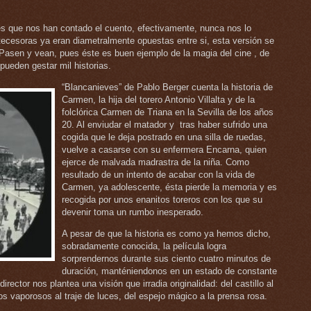
s que nos han contado el cuento, efectivamente, nunca nos lo
tecesoras ya eran diametralmente opuestas entre si, esta versión se
Pasen y vean, pues éste es buen ejemplo de la magia del cine , de
ueden gestar mil historias.
“Blancanieves” de Pablo Berger cuenta la historia de
Carmen, la hija del torero Antonio Villalta y de la
folclórica Carmen de Triana en la Sevilla de los años
20. Al enviudar el matador y tras haber sufrido una
cogida que le deja postrado en una silla de ruedas,
vuelve a casarse con su enfermera Encarna, quien
ejerce de malvada madrastra de la niña. Como
resultado de un intento de acabar con la vida de
Carmen, ya adolescente, ésta pierde la memoria y es
recogida por unos enanitos toreros con los que su
devenir toma un rumbo inesperado.
A pesar de que la historia es como ya hemos dicho,
sobradamente conocida, la película logra
sorprendernos durante sus ciento cuatro minutos de
duración, manténiendonos en un estado de constante
rector nos plantea una visión que irradia originalidad: del castillo al
idos vaporosos al traje de luces, del espejo mágico a la prensa rosa.