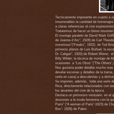
Tecnicamente imponente en cuanto a su 
innumerables la cantidad de homenajes 
a claras referencias al cine expresionis
Trataremos de hacer un breve resumen
El montaje paralelo de David Wark Griffi
de Jeanne d´Arc”, 1928) de Carl Theodor
monstruos”(“Freaks”, 1932) de Tod Brow
primeros planos de Luis Buñuel; la escen
Dr. Caligari”, 1920) de Robert Wiene; el
Billy Wilder; la técnica de montaje de 
ocasiones a “Los Otros” (“The Others”,
Nos gustaría poder detallar mucho mas 
develar escenas y detalles de la trama
verla en casa) a descubrirlas y a disfrut
Se imponen, además, toda una serie de r
Rica, directamente relacionados con las
los amantes del cine de la época.
Destaca un primoroso vestuario en el que
alusiones a la moda femenina con la q
París” (“A woman of Paris”-1923) de Ch
Box”- 1928) de Pabst.