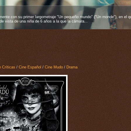
entos más fuertes que se pueden tener en esta vida y más si proviene desde
es inmortelles", 2025), su segundo largometraje como...
 Críticas
/
Cine Español
/
Cine Mudo
/
Drama