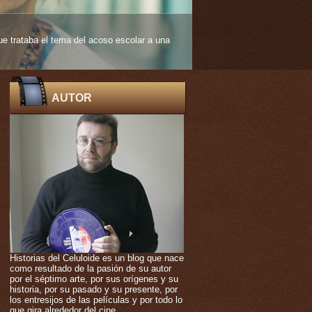
 edad muy temprana. De ello nos habla
AUTOR
Historias del Celuloide es un blog que nace
como resultado de la pasión de su autor
por el séptimo arte, por sus orígenes y su
historia, por su pasado y su presente, por
los entresijos de las películas y por todo lo
que gira alrededor del cine.