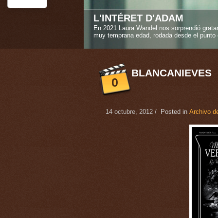
STEREO GIRLS
La amistad verdadera es uno de los sentimi
Caroline Deruas Peano en "Stereo girls" ("L
1
2
3
4
5
BLANCANIEVES
0
14 octubre, 2012
/ Posted in
Archivo de