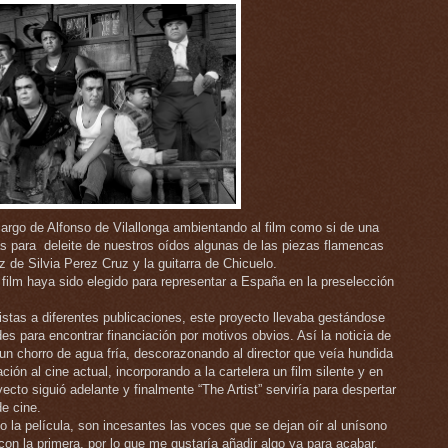
cargo de Alfonso de Vilallonga ambientando al film como si de una
s para deleite de nuestros oídos algunas de las piezas flamencas
de Silvia Perez Cruz y la guitarra de Chicuelo.
 film haya sido elegido para representar a España en la preselección
istas a diferentes publicaciones, este proyecto llevaba gestándose
es para encontrar financiación por motivos obvios. Así la noticia de
o un chorro de agua fría, descorazonando al director que veía hundida
ión al cine actual, incorporando a la cartelera un film silente y en
yecto siguió adelante y finalmente “The Artist” serviría para despertar
e cine.
 la película, son incesantes las voces que se dejan oír al unísono
on la primera, por lo que me gustaría añadir algo ya para acabar.