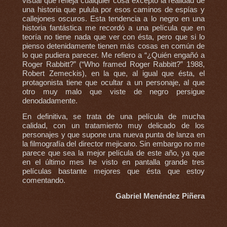
visual que refleja cualquier cosa excepto la realidad de
una historia que pulula por esos caminos de espías y
callejones oscuros. Esta tendencia a lo negro en una
historia fantástica me recordó a una película que en
teoría no tiene nada que ver con ésta, pero que si lo
pienso detenidamente tienen más cosas en común de
lo que pudiera parecer. Me refiero a “¿Quién engañó a
Roger Rabbitt?” (“Who framed Roger Rabbitt?” 1988,
Robert Zemeckis), en la que, al igual que ésta, el
protagonista tiene que ocultar a un personaje, al que
otro muy malo que viste de negro persigue
denodadamente.
En definitiva, se trata de una película de mucha
calidad, con un tratamiento muy delicado de los
personajes y que supone una nueva punta de lanza en
la filmografía del director mejicano. Sin embargo no me
parece que sea la mejor película de este año, ya que
en el último mes he visto en pantalla grande tres
películas bastante mejores que ésta que estoy
comentando.
Gabriel Menéndez Piñera