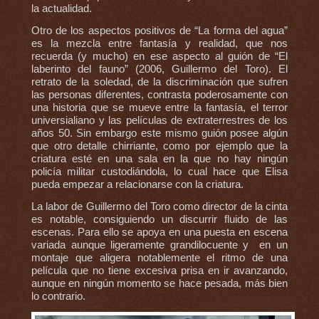
la actualidad.
Otro de los aspectos positivos de “La forma del agua”
es la mezcla entre fantasía y realidad, que nos
recuerda (y mucho) en ese aspecto al guión de “El
laberinto del fauno” (2006, Guillermo del Toro). El
retrato de la soledad, de la discriminación que sufren
las personas diferentes, contrasta poderosamente con
una historia que se mueve entre la fantasía, el terror
universialiano y las películas de extraterrestres de los
años 50. Sin embargo este mismo guión posee algún
que otro detalle chirriante, como por ejemplo que la
criatura esté en una sala en la que no hay ningún
policía militar custodiándola, lo cual hace que Elisa
pueda empezar a relacionarse con la criatura.
La labor de Guillermo del Toro como director de la cinta
es notable, consiguiendo un discurrir fluido de las
escenas. Para ello se apoya en una puesta en escena
variada aunque ligeramente grandilocuente y en un
montaje que aligera notablemente el ritmo de una
película que no tiene excesiva prisa en ir avanzando,
aunque en ningún momento se hace pesada, más bien
lo contrario.