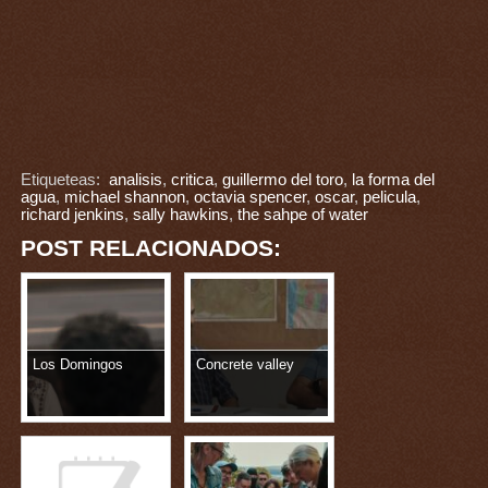
Etiqueteas:
analisis
,
critica
,
guillermo del toro
,
la forma del
agua
,
michael shannon
,
octavia spencer
,
oscar
,
pelicula
,
richard jenkins
,
sally hawkins
,
the sahpe of water
POST RELACIONADOS:
Los Domingos
Concrete valley