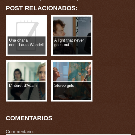
POST RELACIONADOS:
Una charla
A light that never
con...Laura Wandell
goes out
L'intéret d'Adam
Stereo girls
COMENTARIOS
Commentario