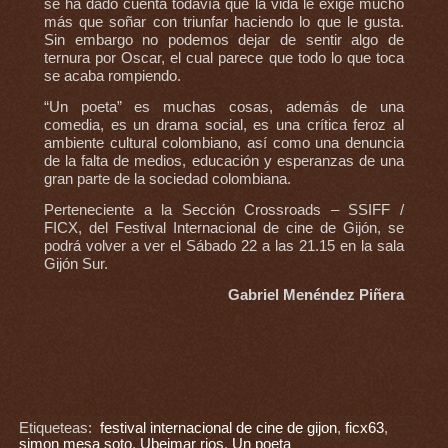
se ha dado cuenta todavía que la vida le exige mucho
más que soñar con triunfar haciendo lo que le gusta.
Sin embargo no podemos dejar de sentir algo de
ternura por Oscar, el cual parece que todo lo que toca
se acaba rompiendo.
“Un poeta” es muchas cosas, además de una
comedia, es un drama social, es una crítica feroz al
ambiente cultural colombiano, así como una denuncia
de la falta de medios, educación y esperanzas de una
gran parte de la sociedad colombiana.
Perteneciente a la Sección Crossroads – SSIFF /
FICX, del Festival Internacional de cine de Gijón, se
podrá volver a ver el Sábado 22 a las 21.15 en la sala
Gijón Sur.
Gabriel Menéndez Piñera
Etiqueteas:
festival internacional de cine de gijon
,
ficx63
,
simon mesa soto
,
Ubeimar rios
,
Un poeta