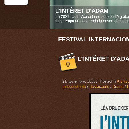
STEREO GIRLS
La amistad verdadera es uno de los sentimi
Caroline Deruas Peano en "Stereo girls" ("L
1
2
3
4
5
FESTIVAL INTERNACIO
L’INTÉRET D’AD
0
21 noviembre, 2025
/ Posted in
Archivo
Independiente
/
Destacados
/
Drama
/
E