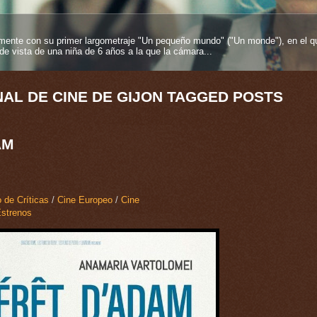
entos más fuertes que se pueden tener en esta vida y más si proviene desde
es inmortelles", 2025), su segundo largometraje como...
NAL DE CINE DE GIJON TAGGED POSTS
AM
 de Críticas
/
Cine Europeo
/
Cine
strenos