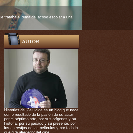
 edad muy temprana. De ello nos habla
AUTOR
Historias del Celuloide es un blog que nace
como resultado de la pasión de su autor
por el séptimo arte, por sus orígenes y su
historia, por su pasado y su presente, por
los entresijos de las películas y por todo lo
que gira alrededor del cine.