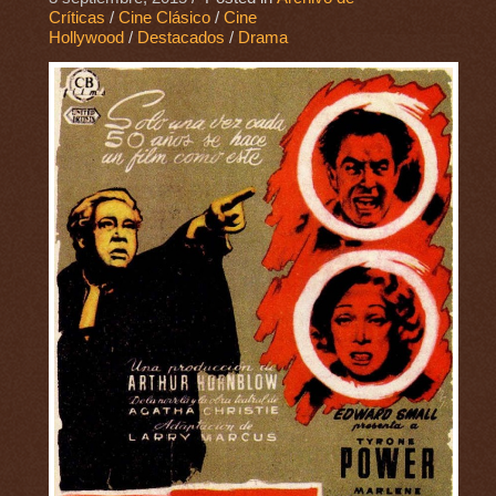
Críticas
/
Cine Clásico
/
Cine
Hollywood
/
Destacados
/
Drama