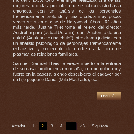
murder”, 1959) Otto Preminger realizaba una de las
mejores películas judiciales que se habían visto hasta
entonces, con un análisis de los personajes
tremendamente profundo y una crudeza muy pocas
veces vista en el cine de Hollywood. Ahora, 64 años
más tarde, Justine Triet toma el relevo del director
Austrohúngaro (actual Ucrania), con “Anatomía de una
caída” (Anatomie d’une chute”), otro drama judicial, con
un análisis psicológico de personajes tremendamente
exhaustivo y no exento de crudeza a la hora de
plasmar las relaciones familiares.
Samuel (Samuel Theis) aparece muerto a la entrada
de su casa familiar en la montaña, con un golpe muy
fuerte en la cabeza, siendo descubierto el cadáver por
su hijo pequeño Daniel (Milo Machado), e...
Leer más
« Anterior
1
2
3
4
…
48
Siguiente »