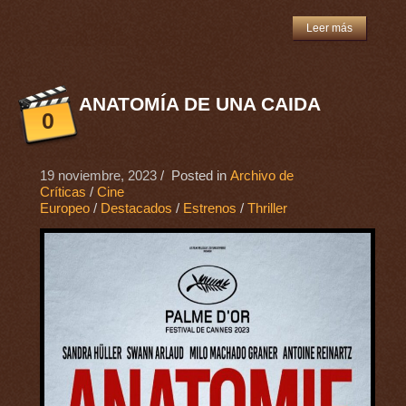
Leer más
ANATOMÍA DE UNA CAIDA
0
19 noviembre, 2023
/ Posted in
Archivo de
Críticas
/
Cine
Europeo
/
Destacados
/
Estrenos
/
Thriller