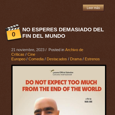
Leer más
NO ESPERES DEMASIADO DEL
0
FIN DEL MUNDO
21 noviembre, 2023
/ Posted in
Archivo de
Críticas
/
Cine
Europeo
/
Comedia
/
Destacados
/
Drama
/
Estrenos