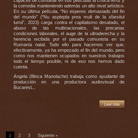
capaces de combinar en sus películas la crítica feroz y
la comedia manteniendo además un alto nivel artístico.
En su última película, “No esperes demasiado del fin
del mundo” (“Nu asptepta prea mult de la sfarsitul
lumii”, 2023) carga contra el capitalismo desatado, el
abuso de las multinacionales, las precarias
condiciones laborales, el auge de la ultraderecha y la
herencia recibida por el pasado comunista en su
Rumanía natal. Todo ello para hacernos ver que,
efectivamente, ya ha empezado el fin del mundo, pero
como nos mantienen ocupados en nuestros trabajos
todo el tiempo posible, ni de eso nos hemos dado
cuenta.
Angela (Illinca Manolache) trabaja como ayudante de
producción en una productora audiovisual de
Bucarest...
Leer más
1
2
3
Siguiente »