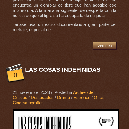
plena noche al zoo donde trabaja, a ver como se
encuentra un ejemplar de tigre que han acogido ese
mismo día. A la mañana siguiente, se despierta con la
noticia de que el tigre se ha escapado de su jaula.
Tanase usa un estilo documentalista gran parte del
metraje, especialme...
Leer más
LAS COSAS INDEFINIDAS
0
21 noviembre, 2023
/ Posted in
Archivo de
Críticas
/
Destacados
/
Drama
/
Estrenos
/
Otras
Cinematografías