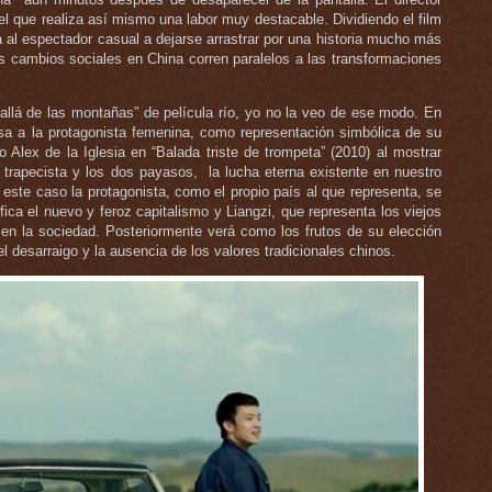
 el que realiza así mismo una labor muy destacable. Dividiendo el film
a al espectador casual a dejarse arrastrar por una historia mucho más
os cambios sociales en China corren paralelos a las transformaciones
llá de las montañas” de película río, yo no la veo de ese modo. En
a a la protagonista femenina, como representación simbólica de su
o Alex de la Iglesia en “Balada triste de trompeta” (2010) al mostrar
 trapecista y los dos payasos, la lucha eterna existente en nuestro
n este caso la protagonista, como el propio país al que representa, se
ica el nuevo y feroz capitalismo y Liangzi, que representa los viejos
 en la sociedad. Posteriormente verá como los frutos de su elección
 desarraigo y la ausencia de los valores tradicionales chinos.