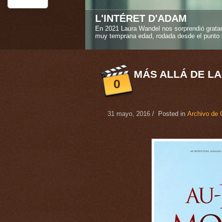
STEREO GIRLS
La amistad verdadera es uno de los sentimi
Caroline Deruas Peano en "Stereo girls" ("L
1
2
3
4
5
MÁS ALLÁ DE L
0
31 mayo, 2016
/ Posted in
Archivo de 