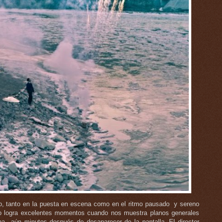
o, tanto en la puesta en escena como en el ritmo pausado y sereno
smo logra excelentes momentos cuando nos muestra planos generales
a aún minutos después de desaparecer de la pantalla. El director