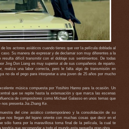
o de los actores asiáticos cuando tienes que ver la película doblada al
i caso. Su manera de expresar y de declamar son muy diferentes a la
 resulta difícil transmitir con el doblaje sus sentimientos. De todas
 por Jing Don Liang es muy superior al de sus compañeros de reparto.
 realiza una labor correcta, pero le falta algo de transmisión en
ya no da el pego para interpretar a una joven de 25 años por mucho
excelente música compuesta por Yosihiro Hanno para la ocasión. Un
central que se repite hasta la extenuación y que marca las escenas
a influencia de compositores como Michael Galasso en unos temas que
 nos presenta Jia Zhang Ke.
 muestra del cine asiático contemporáneo y la consolidación de su
ue nos llegan del lejano oriente con muchas cosas que decir en el
 sólo fuera por la maravillosa toma final de la película, la cual te
ya tendría que recomendar a todo el mundo esta pequeña gran obra.