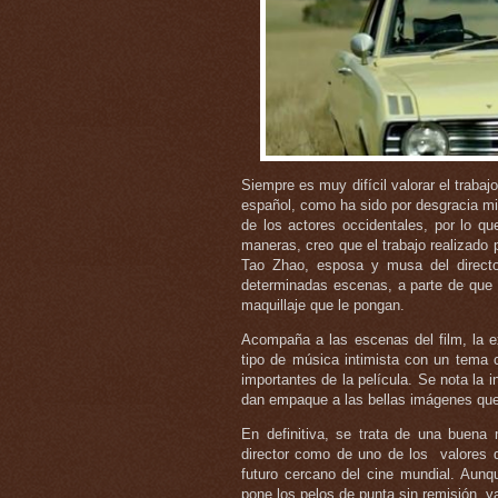
Siempre es muy difícil valorar el trabaj
español, como ha sido por desgracia m
de los actores occidentales, por lo que
maneras, creo que el trabajo realizado
Tao Zhao, esposa y musa del director,
determinadas escenas, a parte de que 
maquillaje que le pongan.
Acompaña a las escenas del film, la 
tipo de música intimista con un tema 
importantes de la película. Se nota l
dan empaque a las bellas imágenes que
En definitiva, se trata de una buena
director como de uno de los valores q
futuro cercano del cine mundial. Aunque
pone los pelos de punta sin remisión, 