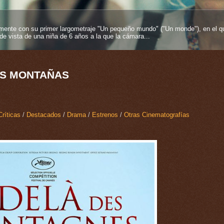
entos más fuertes que se pueden tener en esta vida y más si proviene desde
es inmortelles", 2025), su segundo largometraje como...
AS MONTAÑAS
Críticas
/
Destacados
/
Drama
/
Estrenos
/
Otras Cinematografías