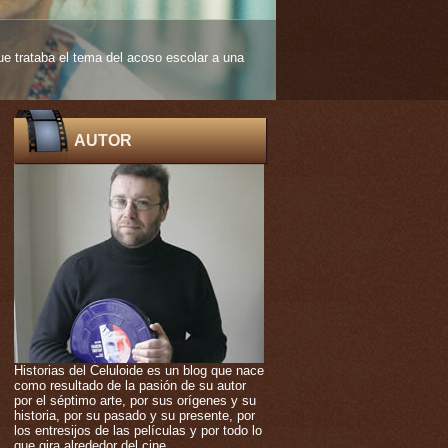
 edad muy temprana. De ello nos habla
AUTOR
Historias del Celuloide es un blog que nace
como resultado de la pasión de su autor
por el séptimo arte, por sus orígenes y su
historia, por su pasado y su presente, por
los entresijos de las películas y por todo lo
que gira alrededor del cine.