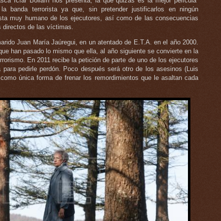
asca Icíar Bollaín nos presenta, la que quizás es la mejor película
la banda terrorista ya que, sin pretender justificarlos en ningún
sta muy humano de los ejecutores, así como de las consecuencias
 directos de las víctimas.
marido Juan María Jaúregui, en un atentado de E.T.A. en el año 2000.
ue han pasado lo mismo que ella, al año siguiente se convierte en la
rrorismo. En 2011 recibe la petición de parte de uno de los ejecutores
a para pedirle perdón. Poco después será otro de los asesinos (Luis
, como única forma de frenar los remordimientos que le asaltan cada