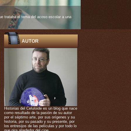
 edad muy temprana. De ello nos habla
AUTOR
Historias del Celuloide es un blog que nace
como resultado de la pasión de su autor
por el séptimo arte, por sus orígenes y su
historia, por su pasado y su presente, por
los entresijos de las películas y por todo lo
que gira alrededor del cine.