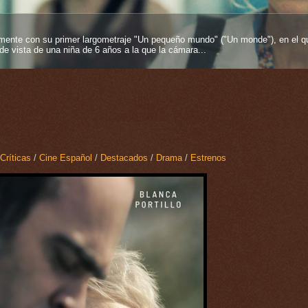
entos más fuertes que se pueden tener en esta vida y más si proviene desde
es inmortelles", 2025), su segundo largometraje como...
Críticas
/
Cine Español
/
Destacados
/
Drama
/
Estrenos