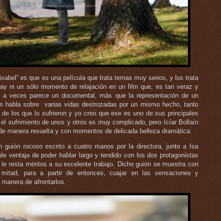
xabel” es que es una película que trata temas muy serios, y los trata
y ni un sólo momento de relajación en un film que, es tan veraz y
ue a veces parece un documental, más que la representación de un
lm habla sobre varias vidas destrozadas por un mismo hecho, tanto
 de los que lo sufrieron y yo creo que ese es uno de sus principales
el sufrimiento de unos y otros es muy complicado, pero Icíar Bollaín
de manera resuelta y con momentos de delicada belleza dramática.
n guión rocoso escrito a cuatro manos por la directora, junto a Isa
e ventaja de poder hablar largo y tendido con los dos protagonistas
o le resta méritos a su excelente trabajo. Dicho guión se muestra con
a mitad, para a partir de entonces, cuajar en las sensaciones y
 manera de afrontarlos.