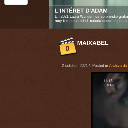
STEREO GIRLS
La amistad verdadera es uno de los sentimi
Caroline Deruas Peano en "Stereo girls" ("L
1
2
3
4
5
MAIXABEL
0
2 octubre, 2021
/ Posted in
Archivo de 