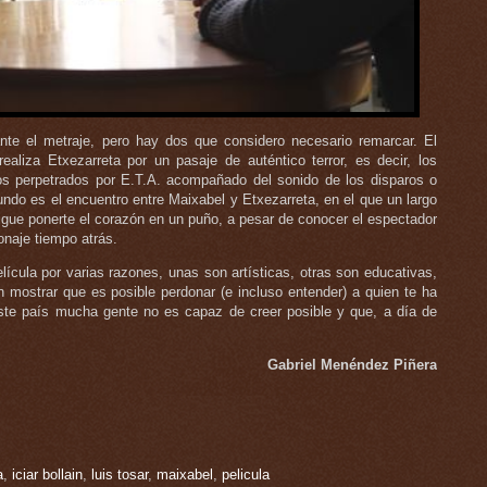
te el metraje, pero hay dos que considero necesario remarcar. El
ealiza Etxezarreta por un pasaje de auténtico terror, es decir, los
os perpetrados por E.T.A. acompañado del sonido de los disparos o
undo es el encuentro entre Maixabel y Etxezarreta, en el que un largo
igue ponerte el corazón en un puño, a pesar de conocer el espectador
onaje tiempo atrás.
elícula por varias razones, unas son artísticas, otras son educativas,
 mostrar que es posible perdonar (e incluso entender) a quien te ha
te país mucha gente no es capaz de creer posible y que, a día de
Gabriel Menéndez Piñera
a
,
iciar bollain
,
luis tosar
,
maixabel
,
pelicula