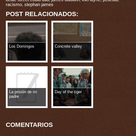
racismo
,
stephan james
POST RELACIONADOS:
Los Domingos
Concrete valley
La prisión de mi
Day of the tiger
padre
COMENTARIOS