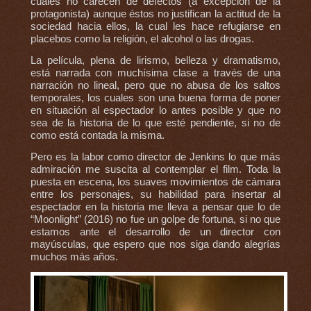
cuales no carecen de defectos (a excepción de la
protagonista) aunque éstos no justifican la actitud de la
sociedad hacia ellos, la cual les hace refugiarse en
placebos como la religión, el alcohol o las drogas.
La película, plena de lirismo, belleza y dramatismo,
está narrada con muchísima clase a través de una
narración no lineal, pero que no abusa de los saltos
temporales, los cuales son una buena forma de poner
en situación al espectador lo antes posible y que no
sea de la historia de lo que esté pendiente, si no de
como está contada la misma.
Pero es la labor como director de Jenkins lo que más
admiración me suscita al contemplar el film. Toda la
puesta en escena, los suaves movimientos de cámara
entre los personajes, su habilidad para insertar al
espectador en la historia me lleva a pensar que lo de
“Moonlight” (2016) no fue un golpe de fortuna, si no que
estamos ante el desarrollo de un director con
mayúsculas, que espero que nos siga dando alegrías
muchos más años.