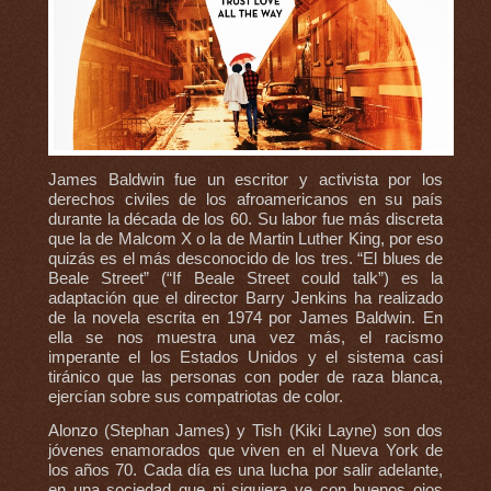
James Baldwin fue un escritor y activista por los
derechos civiles de los afroamericanos en su país
durante la década de los 60. Su labor fue más discreta
que la de Malcom X o la de Martin Luther King, por eso
quizás es el más desconocido de los tres. “El blues de
Beale Street” (“If Beale Street could talk”) es la
adaptación que el director Barry Jenkins ha realizado
de la novela escrita en 1974 por James Baldwin. En
ella se nos muestra una vez más, el racismo
imperante el los Estados Unidos y el sistema casi
tiránico que las personas con poder de raza blanca,
ejercían sobre sus compatriotas de color.
Alonzo (Stephan James) y Tish (Kiki Layne) son dos
jóvenes enamorados que viven en el Nueva York de
los años 70. Cada día es una lucha por salir adelante,
en una sociedad que ni siquiera ve con buenos ojos