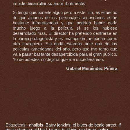
impide desarrollar su amor libremente.
Si tengo que ponerle algún pero a este film, es el hecho
de que algunos de los personajes secundarios están
bastante infrautilizados y que podrían haber dado
mucho juego a la película si se los hubiese
desarrollado más. El director ha preferido centrarse en
la pareja protagonista y es una opción tan buena como
otra cualquiera. Sin duda estamos ante una de las
películas americanas del año, pero que me temo que
va a pasar bastante desapercibida para el gran público.
Yo de ustedes no dejaría que me sucediera eso.
Gabriel Menéndez Piñera
Etiqueteas:
analisis
,
Barry jenkins
,
el blues de beale street
,
if
beale street could tald
,
james baldwin
,
kiki layne
,
pelicula
,