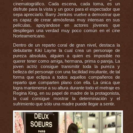
cinematográfico. Cada escena, cada toma, es un
disfrute para la vista y un goce para el espectador que
sepa apreciarlo. Barry Jenkins vuelve a demostrar que
es capaz de crear atmósferas muy intensas en sus
películas, apoyándose en actores jóvenes que
despliegan una verdad muy poco común en el cine
Norteamericano.
Dentro de un reparto coral de gran nivel, destaca la
debutante Kiki Layne la cual crea un personaje de
pureza absoluta, alguien a quien es imposible no
querer tener como amiga, hermana, prima o pareja. La
joven actriz consigue transmitir toda la pureza y
belleza del personaje con una facilidad insultante, de tal
forma que eclipsa a todos aquellos compañeros de
reparto que comparten plano con ella. La única que
logra mantenerse a su altura durante todo el metraje es
Regina King, en su papel de madre de la protagonista,
la cual consigue mostrar la determinación y el
sufrimiento que sólo una madre puede llegar a sentir.