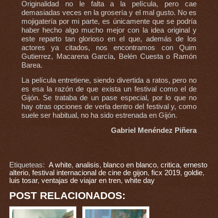
Originalidad no le falta a la película, pero cae
demasiadas veces en la grosería y el mal gusto. No es
mojigatería por mi parte, es únicamente que se podría
haber hecho algo mucho mejor con la idea original y
este reparto tan glorioso en el que, además de los
actores ya citados, nos encontramos con Quim
Gutierrez, Macarena García, Belén Cuesta o Ramón
Barea.
La película entretiene, siendo divertida a ratos, pero no
es esa la razón de que exista un festival como el de
Gijón. Se trataba de un pase especial, por lo que no
hay otras opciones de verla dentro del festival y, como
suele ser habitual, no ha sido estrenada en Gijón.
Gabriel Menéndez Piñera
Etiqueteas:
A white
,
analisis
,
blanco en blanco
,
critica
,
ernesto
alterio
,
festival internacional de cine de gijon
,
ficx 2019
,
goldie
,
luis tosar
,
ventajas de viajar en tren
,
white day
POST RELACIONADOS: