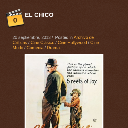
EL CHICO
0
20 septiembre, 2013
/ Posted in
Archivo de
Críticas
/
Cine Clásico
/
Cine Hollywood
/
Cine
Mudo
/
Comedia
/
Drama