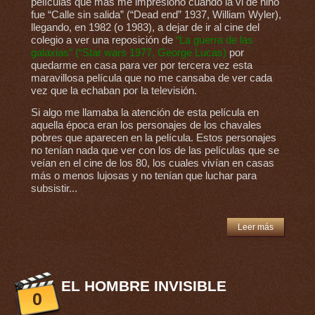
películas que más me impresionó cuando la vi de niño
fue “Calle sin salida” (“Dead end” 1937, William Wyler),
llegando, en 1982 (o 1983), a dejar de ir al cine del
colegio a ver una reposición de
“La guerra de las
galaxias” (“Star wars 1977, George Lucas)
por
quedarme en casa para ver por tercera vez esta
maravillosa película que no me cansaba de ver cada
vez que la echaban por la televisión.
Si algo me llamaba la atención de esta película en
aquella época eran los personajes de los chavales
pobres que aparecen en la película. Estos personajes
no tenían nada que ver con los de las películas que se
veían en el cine de los 80, los cuales vivían en casas
más o menos lujosas y no tenían que luchar para
subsistir...
Leer más
EL HOMBRE INVISIBLE
0