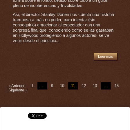
forma sobre el fondo, debido sobre todo a un guión
pleno de incoherencias y frivolidades.
Así, el director Stanley Donen nos cuenta una historia
tramposa a más no poder, para intentar (sin
conseguirlo) emocionar al espectador con una
sorpresa final que, conociendo como se las gastaban
en Hollywood protegiendo a algunos actores, se ve
venir desde el principio...
Leer más
« Anterior
1
…
9
10
11
12
13
…
15
Siguiente »