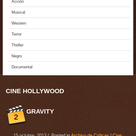
Acción
Musical
Western
Terror
Thriller
Negro
Documental
CINE HOLLYWOOD
GRAVITY
2
15 octubre, 2013
/ Posted in
Archivo de Críticas
/
Cine