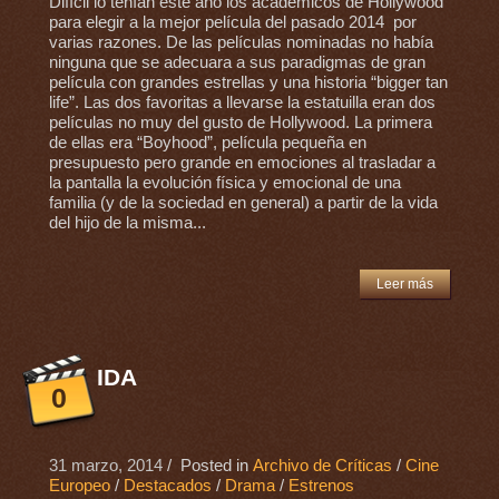
Difícil lo tenían este año los académicos de Hollywood
para elegir a la mejor película del pasado 2014 por
varias razones. De las películas nominadas no había
ninguna que se adecuara a sus paradigmas de gran
película con grandes estrellas y una historia “bigger tan
life”. Las dos favoritas a llevarse la estatuilla eran dos
películas no muy del gusto de Hollywood. La primera
de ellas era “Boyhood”, película pequeña en
presupuesto pero grande en emociones al trasladar a
la pantalla la evolución física y emocional de una
familia (y de la sociedad en general) a partir de la vida
del hijo de la misma...
Leer más
IDA
0
31 marzo, 2014
/ Posted in
Archivo de Críticas
/
Cine
Europeo
/
Destacados
/
Drama
/
Estrenos