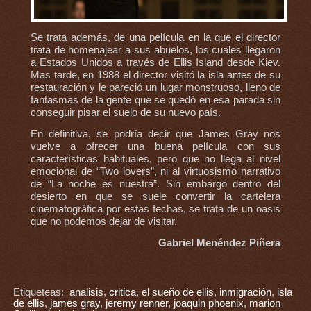
Se trata además, de una película en la que el director
trata de homenajear a sus abuelos, los cuales llegaron
a Estados Unidos a través de Ellis Island desde Kiev.
Mas tarde, en 1988 el director visitó la isla antes de su
restauración y le pareció un lugar monstruoso, lleno de
fantasmas de la gente que se quedó en esa parada sin
conseguir pisar el suelo de su nuevo país.
En definitiva, se podría decir que James Gray nos
vuelve a ofrecer una buena película con sus
características habituales, pero que no llega al nivel
emocional de “Two lovers”, ni al virtuosismo narrativo
de “La noche es nuestra”. Sin embargo dentro del
desierto en que se suele convertir la cartelera
cinematográfica por estas fechas, se trata de un oasis
que no podemos dejar de visitar.
Gabriel Menéndez Piñera
Etiqueteas:
analisis
,
critica
,
el sueño de ellis
,
inmigración
,
isla
de ellis
,
james gray
,
jeremy renner
,
joaquin phoenix
,
marion