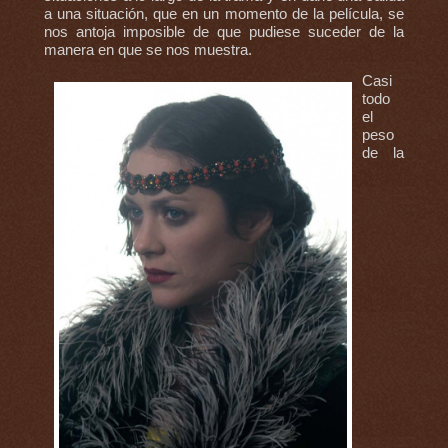
a una situación, que en un momento de la película, se
nos antoja imposible de que pudiese suceder de la
manera en que se nos muestra.
Casi
todo
el
peso
de la