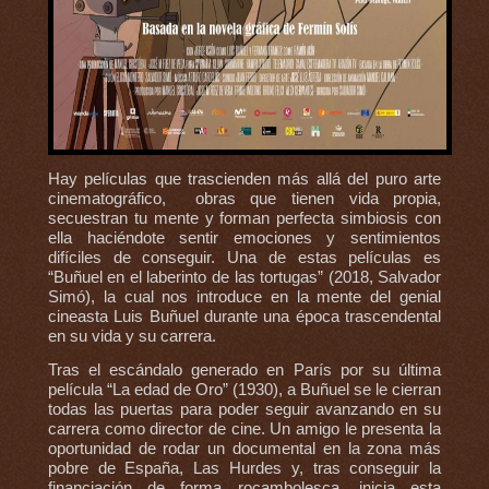
Hay películas que trascienden más allá del puro arte
cinematográfico, obras que tienen vida propia,
secuestran tu mente y forman perfecta simbiosis con
ella haciéndote sentir emociones y sentimientos
difíciles de conseguir. Una de estas películas es
“Buñuel en el laberinto de las tortugas” (2018, Salvador
Simó), la cual nos introduce en la mente del genial
cineasta Luis Buñuel durante una época trascendental
en su vida y su carrera.
Tras el escándalo generado en París por su última
película “La edad de Oro” (1930), a Buñuel se le cierran
todas las puertas para poder seguir avanzando en su
carrera como director de cine. Un amigo le presenta la
oportunidad de rodar un documental en la zona más
pobre de España, Las Hurdes y, tras conseguir la
financiación de forma rocambolesca, inicia esta