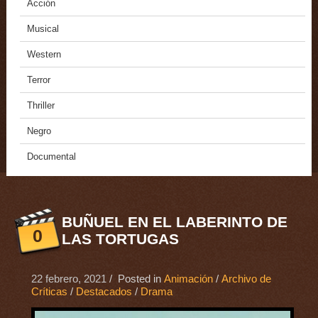
Acción
Musical
Western
Terror
Thriller
Negro
Documental
BUÑUEL EN EL LABERINTO DE
0
LAS TORTUGAS
22 febrero, 2021
/ Posted in
Animación
/
Archivo de
Críticas
/
Destacados
/
Drama