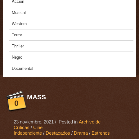
Acción
Musical
Western
Terror
Thriller
Negro
Documental
MASS
0
23 noviembre, 2021
/ Posted in
Archivo de
Críticas
/
Cine
Independiente
/
Destacados
/
Drama
/
Estrenos