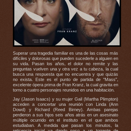
Superar una tragedia familiar es una de las cosas más
difíciles y dolorosas que pueden sucederle a alguien en
su vida. Pasan los años, el dolor no remite y las
preguntas vuelven una y otra vez a tu cabeza, la cual
busca una respuesta que no encuentra y que quizás
no exista. Este es el punto de partida de “Mass”,
excelente ópera prima de Fran Kranz, la cual gravita en
torno a cuatro personajes reunidos en una habitación.
Jay (Jason Isaacs) y su mujer Gail (Martha Plimpton)
acceden a concertar una reunión con Linda (Ann
Dowd) y Richard (Reed Birney). Ambas parejas
perdieron a sus hijos seis años atrás en un asesinato
múltiple ocurrido en el instituto en el que ambos
estudiaban. A medida que pasan los minutos, la
reticencia inicial va dando paso a un torrente de