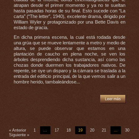
atrapan desde el primer momento y ya no te sueltan
hasta pasadas horas de su final. Esto sucede con “La
carta” (“The letter”, 1940), excelente drama, dirigido por
William Wyler y protagonizado por una Bette Davis en
estado de gracia.
En dicha primera escena, la cual está rodada desde
una grúa que se mueve lentamente a metro y medio de
altura, se puede observar que estamos en una
plantación de caucho en plena noche, se ven los
árboles desprendiendo dicha sustancia, así como las
chozas donde duermen los trabajadores nativos. De
repente, se oye un disparo y la cámara se traslada a la
entrada del edificio principal, de la que vemos salir a un
hombre herido, tambaleándose...
Leer más
« Anterior
1
…
17
18
19
20
21
…
30
Siguiente »