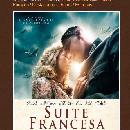
Europeo
/
Destacados
/
Drama
/
Estrenos