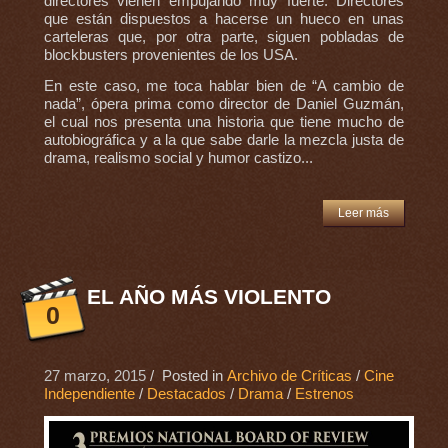
directores vienen empujando muy fuerte. Directores
que están dispuestos a hacerse un hueco en unas
carteleras que, por otra parte, siguen pobladas de
blockbusters provenientes de los USA.
En este caso, me toca hablar bien de “A cambio de
nada”, ópera prima como director de Daniel Guzmán,
el cual nos presenta una historia que tiene mucho de
autobiográfica y a la que sabe darle la mezcla justa de
drama, realismo social y humor castizo...
Leer más
EL AÑO MÁS VIOLENTO
0
27 marzo, 2015
/ Posted in
Archivo de Críticas
/
Cine
Independiente
/
Destacados
/
Drama
/
Estrenos