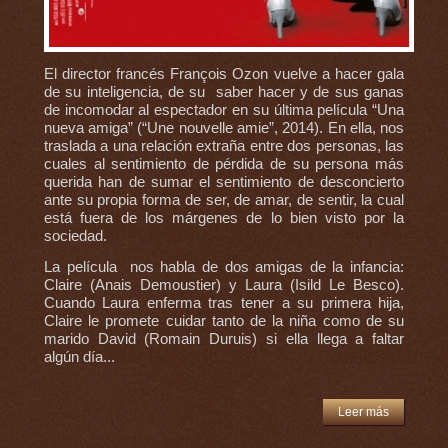
El director francés François Ozon vuelve a hacer gala
de su inteligencia, de su saber hacer y de sus ganas
de incomodar al espectador en su última película “Una
nueva amiga” (“Une nouvelle amie”, 2014). En ella, nos
traslada a una relación extraña entre dos personas, las
cuales al sentimiento de pérdida de su persona más
querida han de sumar el sentimiento de desconcierto
ante su propia forma de ser, de amar, de sentir, la cual
está fuera de los márgenes de lo bien visto por la
sociedad.
La película nos habla de dos amigas de la infancia:
Claire (Anais Demoustier) y Laura (Isild Le Besco).
Cuando Laura enferma tras tener a su primera hija,
Claire le promete cuidar tanto de la niña como de su
marido David (Romain Duruis) si ella llega a faltar
algún día...
Leer más