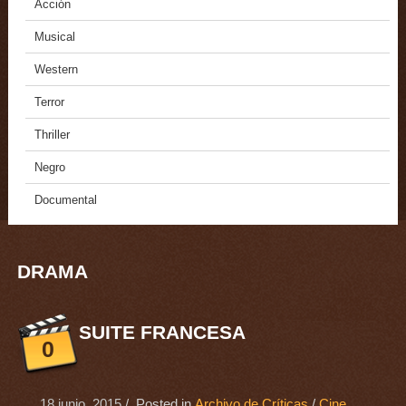
Acción
Musical
Western
Terror
Thriller
Negro
Documental
DRAMA
SUITE FRANCESA
0
18 junio, 2015
/ Posted in
Archivo de Críticas
/
Cine